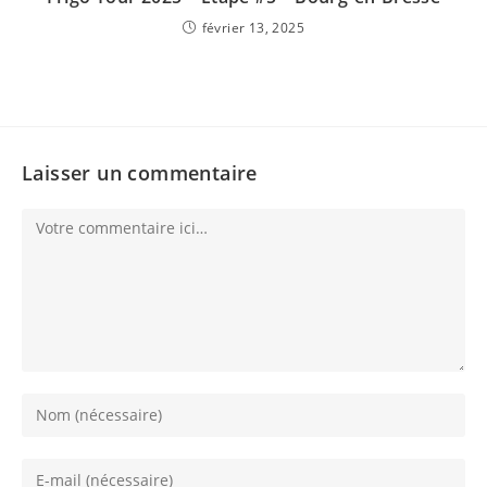
février 13, 2025
Laisser un commentaire
Comment
Enter
your
name
Enter