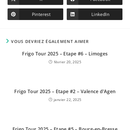
Ouvrir
Ouvrir
dans
dans
une
une
autre
autre
Pinterest
LinkedIn
Ouvrir
Ouvrir
fenêtre
fenêtre
dans
dans
une
une
autre
autre
fenêtre
fenêtre
VOUS DEVRIEZ ÉGALEMENT AIMER
Frigo Tour 2025 – Etape #6 – Limoges
février 20, 2025
Frigo Tour 2025 – Etape #2 – Valence d’Agen
janvier 22, 2025
Frigo Tour 2025 – Etape #5 – Bourg-en-Bresse