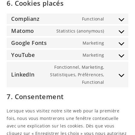
6. Cookies placés
Complianz
Functional
Consent
to
Matomo
Statistics (anonymous)
Consent
service
to
Google Fonts
Marketing
complianz
Consent
service
to
YouTube
Marketing
matomo
Consent
service
to
Fonctionnel, Marketing,
google-
service
LinkedIn
Statistiques, Préférences,
fonts
Consent
youtube
Functional
to
service
7. Consentement
linkedin
Lorsque vous visitez notre site web pour la première
fois, nous vous montrerons une fenêtre contextuelle
avec une explication sur les cookies. Dès que vous
cliquez sur « Enregistrer les choix » vous nous autorisez